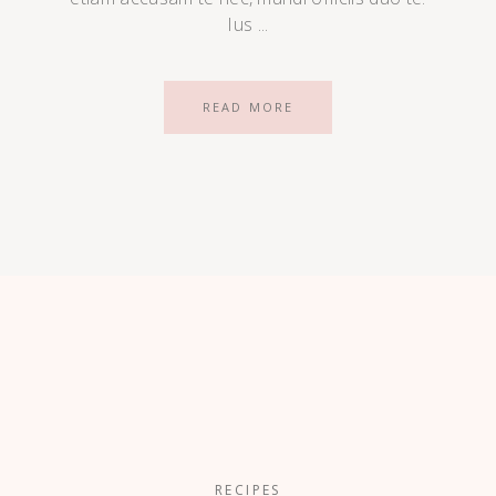
Ius
READ MORE
RECIPES