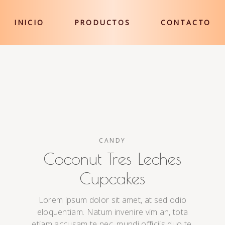
INICIO
PRODUCTOS
CONTACTO
CANDY
Coconut Tres Leches
Cupcakes
Lorem ipsum dolor sit amet, at sed odio
eloquentiam. Natum invenire vim an, tota
etiam accusam te nec, mundi officiis duo te.