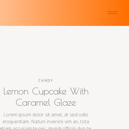
CANDY
Lemon Cupcake With
Caramel Glaze
Lorem ipsum dolor sit amet, at sed odio
eloquentiam. Natum invenire vim an, tota
etiam accusam te nec, mundi officiis duo te.