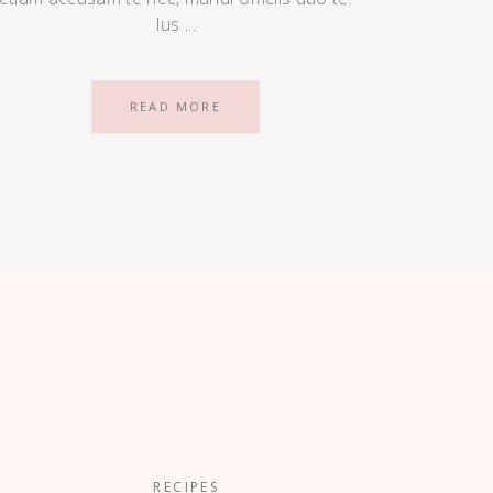
Ius
READ MORE
RECIPES