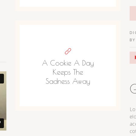
DI
B
Re
A Cookie A Day
de
au
Keeps The
Sadness Away
G
Lo
el
ac
co