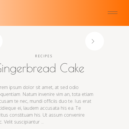
RECIPES
ingerbread Cake
rem ipsum dolor sit amet, at sed odio
oquentiam. Natum invenire vim an, tota etiam
cusam te nec, mundi officiis duo te. Ius erat
tidieque ei, laudem accusata his ea. Te
ritus constituam his. Ut assum convenire
c. Velit suscipiantur