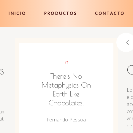
INICIO
PRODUCTOS
CONTACTO
“
s
G
There's No
Metaphysics On
Lo
Earth Like
el
Chocolates.
ac
co
iam
ve
at
Fernando Pessoa
ne