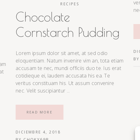
ve
RECIPES
ne
Chocolate
Cornstarch Pudding
DI
Lorem ipsum dolor sit amet, at sed odio
B
eloquentiam. Natum invenire vim an, tota etiam
iam
accusam te nec, mundi officiis duo te. Ius erat
at
cotidieque ei, laudem accusata his ea. Te
veritus constituam his. Ut assum convenire
nec. Velit suscipiantur
READ MORE
DICIEMBRE 4, 2018
BY
CHOKY69B