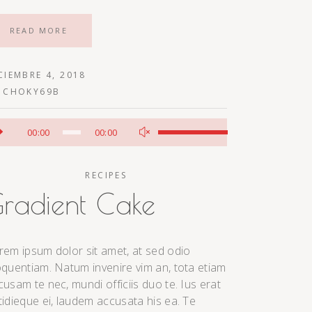
READ MORE
CIEMBRE 4, 2018
Y
CHOKY69B
productor
Utiliza
00:00
00:00
las
dio
teclas
RECIPES
de
flecha
radient Cake
arriba/abajo
para
aumentar
rem ipsum dolor sit amet, at sed odio
o
oquentiam. Natum invenire vim an, tota etiam
disminuir
cusam te nec, mundi officiis duo te. Ius erat
el
tidieque ei, laudem accusata his ea. Te
volumen.