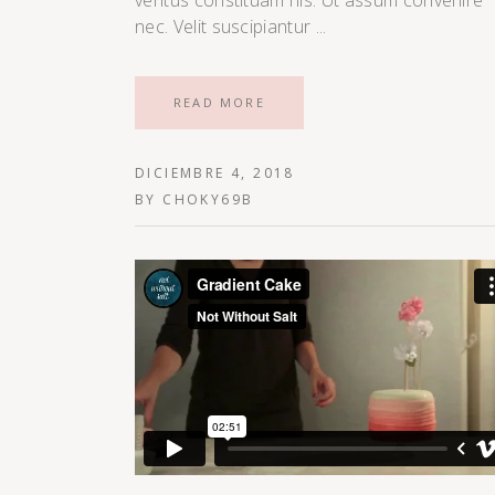
veritus constituam his. Ut assum convenire
nec. Velit suscipiantur
READ MORE
DICIEMBRE 4, 2018
BY
CHOKY69B