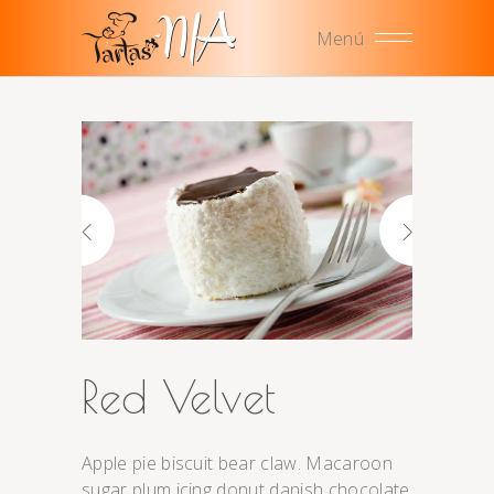
Menú
Red Velvet
Apple pie biscuit bear claw. Macaroon
sugar plum icing donut danish chocolate