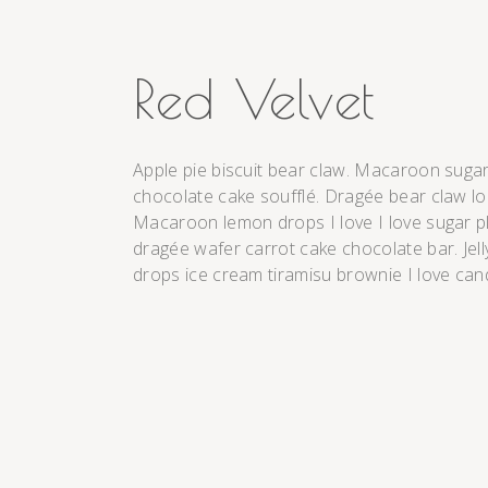
Red Velvet
Apple pie biscuit bear claw. Macaroon suga
chocolate cake soufflé. Dragée bear claw l
Macaroon lemon drops I love I love sugar pl
dragée wafer carrot cake chocolate bar. Jell
drops ice cream tiramisu brownie I love can