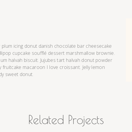
r plum icing donut danish chocolate bar cheesecake
ollipop cupcake soufflé dessert marshmallow brownie.
um halvah biscuit. Jujubes tart halvah donut powder
y fruitcake macaroon I love croissant. Jelly lemon
dy sweet donut.
Related Projects