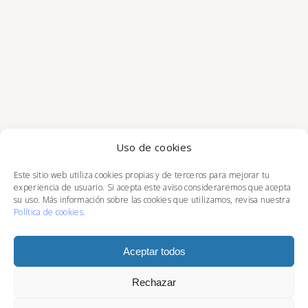
Uso de cookies
Este sitio web utiliza cookies propias y de terceros para mejorar tu
experiencia de usuario. Si acepta este aviso consideraremos que acepta
su uso. Más información sobre las cookies que utilizamos, revisa nuestra
Política de cookies
.
Aceptar todos
Copyright ©2023
TARTAS NIA •
Calle Cardenal
Rechazar
Silíceo, 26,
28002 MADRID
•
tlf:
666383906
,
690075321