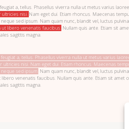
feugiat a, tellus. Phasellus viverra nulla ut metus varius laore
ultricies nisi.
Nam eget dui. Etiam rhoncus. Maecenas tempu
 neque sed ipsum. Nam quam nunc, blandit vel, luctus pulvinar
 ut libero venenatis faucibus.
Nullam quis ante. Etiam sit amet
ales sagittis magna.
, feugiat a, tellus. Phasellus viverra nulla ut metus varius la
r ultricies nisi. Nam eget dui. Etiam rhoncus. Maecenas tem
m neque sed ipsum.
Nam quam nunc, blandit vel, luctus pulvina
libero venenatis faucibus. Nullam quis ante. Etiam sit amet or
ales sagittis magna.