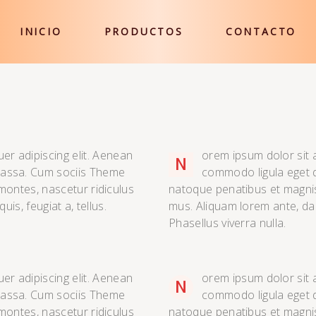
INICIO
PRODUCTOS
CONTACTO
er adipiscing elit. Aenean
orem ipsum dolor sit 
N
massa. Cum sociis Theme
commodo ligula eget 
montes, nascetur ridiculus
natoque penatibus et magnis
is, feugiat a, tellus.
mus. Aliquam lorem ante, dapib
Phasellus viverra nulla.
er adipiscing elit. Aenean
orem ipsum dolor sit 
N
massa. Cum sociis Theme
commodo ligula eget 
montes, nascetur ridiculus
natoque penatibus et magnis