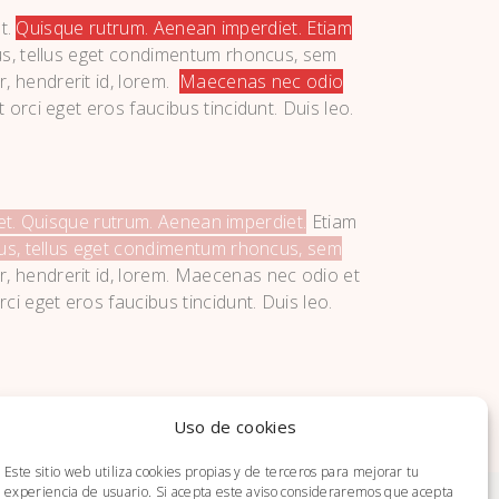
et.
Quisque rutrum. Aenean imperdiet. Etiam
s, tellus eget condimentum rhoncus, sem
, hendrerit id, lorem.
Maecenas nec odio
 orci eget eros faucibus tincidunt. Duis leo.
oreet. Quisque rutrum. Aenean imperdiet.
Etiam
pus, tellus eget condimentum rhoncus, sem
r, hendrerit id, lorem. Maecenas nec odio et
ci eget eros faucibus tincidunt. Duis leo.
Uso de cookies
Este sitio web utiliza cookies propias y de terceros para mejorar tu
experiencia de usuario. Si acepta este aviso consideraremos que acepta