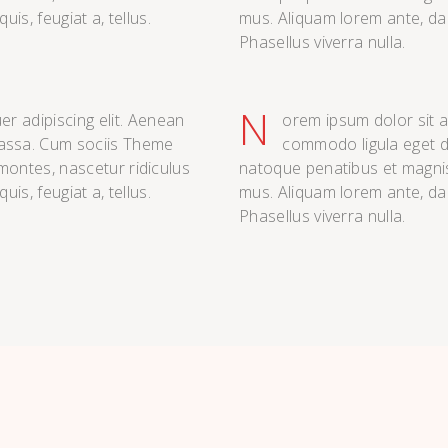
is, feugiat a, tellus.
mus. Aliquam lorem ante, dapib
Phasellus viverra nulla.
N
r adipiscing elit. Aenean
orem ipsum dolor sit a
assa. Cum sociis Theme
commodo ligula eget 
montes, nascetur ridiculus
natoque penatibus et magnis
is, feugiat a, tellus.
mus. Aliquam lorem ante, dapib
Phasellus viverra nulla.