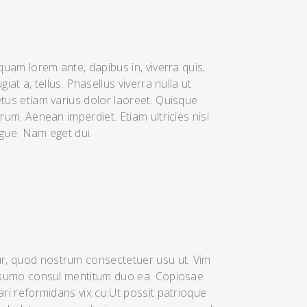
iquam lorem ante, dapibus in, viverra quis,
giat a, tellus. Phasellus viverra nulla ut
tus etiam varius dolor laoreet. Quisque
trum. Aenean imperdiet. Etiam ultricies nisi
gue. Nam eget dui.
, quod nostrum consectetuer usu ut. Vim
, sumo consul mentitum duo ea. Copiosae
ari reformidans vix cu.Ut possit patrioque