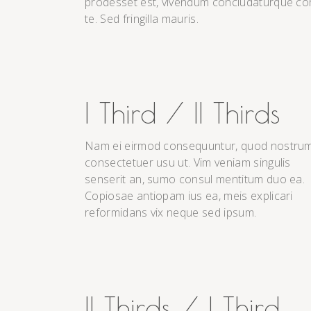
prodesset est, vivendum concludaturque c
te. Sed fringilla mauris.
I Third / II Thirds
Nam ei eirmod consequuntur, quod nostru
consectetuer usu ut. Vim veniam singulis
senserit an, sumo consul mentitum duo ea.
Copiosae antiopam ius ea, meis explicari
reformidans vix neque sed ipsum.
II Thirds / I Third