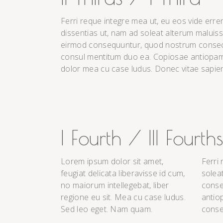
Ferri reque integre mea ut, eu eos vide errem
dissentias ut, nam ad soleat alterum maluisse
eirmod consequuntur, quod nostrum consecte
consul mentitum duo ea. Copiosae antiopam 
dolor mea cu case ludus. Donec vitae sapien 
I Fourth / III Fourths
Lorem ipsum dolor sit amet,
Ferri 
feugiat delicata liberavisse id cum,
solea
no maiorum intellegebat, liber
conse
regione eu sit. Mea cu case ludus.
antio
Sed leo eget. Nam quam.
conse