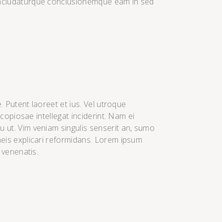
ncludaturque conclusionemque eam in sed
. Putent laoreet et ius. Vel utroque
copiosae intellegat inciderint. Nam ei
ut. Vim veniam singulis senserit an, sumo
eis explicari reformidans. Lorem ipsum
 venenatis.