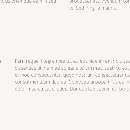
onclusionemque eam in sed
prodesset est, vivendum co
te. Sed fringilla mauris.
m
Ferri reque integre mea ut, eu eos vide errem noluisse
dissentias ut, nam ad soleat alterum maluisset, cu est 
eirmod consequuntur, quod nostrum consectetuer usu 
consul mentitum duo ea. Copiosae antiopam ius ea, m
dolor mea cu case ludus. Donec vitae sapien ut libero