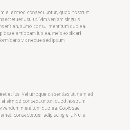
m ei eirmod consequuntur, quod nostrum
nsectetuer usu ut. Vim veniam singulis
nserit an, sumo consul mentitum duo ea.
piosae antiopam ius ea, meis explicari
formidans vix neque sed ipsum.
eet et ius. Vel utroque dissentias ut, nam ad
Nam ei eirmod consequuntur, quod nostrum
l vivendum mentitum duo ea. Copiosae
amet, consectetuer adipiscing elit. Nulla