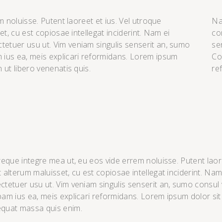
 noluisse. Putent laoreet et ius. Vel utroque
Na
t, cu est copiosae intellegat inciderint. Nam ei
co
tuer usu ut. Vim veniam singulis senserit an, sumo
se
ius ea, meis explicari reformidans. Lorem ipsum
Co
ut libero venenatis quis.
re
reque integre mea ut, eu eos vide errem noluisse. Putent laor
t alterum maluisset, cu est copiosae intellegat inciderint. 
ctetuer usu ut. Vim veniam singulis senserit an, sumo consu
pam ius ea, meis explicari reformidans. Lorem ipsum dolor sit 
quat massa quis enim.