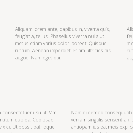
Aliquam lorem ante, dapibus in, viverra quis,
Al
feugiat a, tellus. Phasellus viverra nulla ut
feu
metus etiam varius dolor laoreet. Quisque
me
rutrum. Aenean imperdiet. Etiam ultricies nisi
ru
augue. Nam eget dui.
au
consectetuer usu ut. Vim
Nam ei eirmod consequuntur
entitum duo ea. Copiosae
veniam singulis senserit an
vix cu.Ut possit patrioque
antiopam ius ea, meis explic